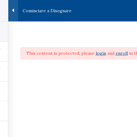
Cominciare a Disegnare
This content is protected, please
login
and
enroll
in t
 – Corsi Base
Argento – Corsi Intermedi
Oro: Corso