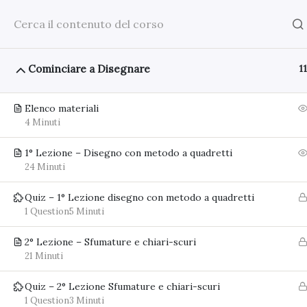
Skip
Email:
rpassurfivo@gmail.com
to
content
Benvenuti ai miei Corsi
Carrello
Cominciare a Disegnare
11
Elenco materiali
4 Minuti
1° Lezione – Disegno con metodo a quadretti
24 Minuti
Home
Su di me
Tutti i Corsi
Bronzo
Quiz – 1° Lezione disegno con metodo a quadretti
1 Question
5 Minuti
2° Lezione – Sfumature e chiari-scuri
Home
Tutti i Corsi
Corso base
21 Minuti
Quiz – 2° Lezione Sfumature e chiari-scuri
1 Question
3 Minuti
PAGINE UTILI