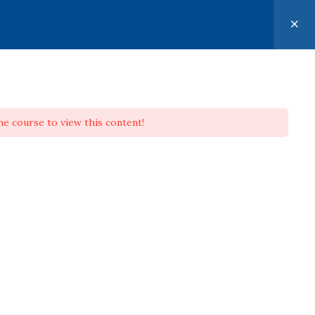
he course to view this content!
 Avanzato
Art Studio Roberto Piaia