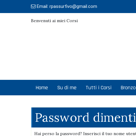
Skip
Email:
rpassurfivo@gmail.com
to
content
Benvenuti ai miei Corsi
Home
Su di me
Tutti i Corsi
Bronzo
Password dimenti
Hai perso la password? Inserisci il tuo nome utent